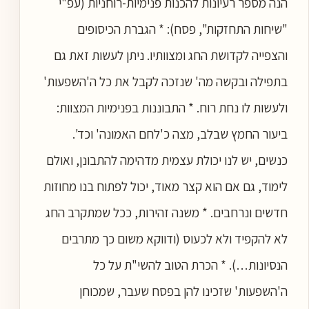
הנה מספר רעיונות להכנות פנימיות-רוחניות (עפ"י
"שיחות התחזקות", פסח): * הגברת הכיסופים
והצפייה לקדושת החג ומצוותיו. ניתן לעשות זאת גם
בתפילה ובקשה מה' שנזכה לקבל את כל ה'השפעות'
ולעשות לו נחת רוח. * התבוננות בפנימיות המצוות:
ביעור החמץ שבלב, מצה כ'לחם האמונה' וכד'.
כנשים, יש לנו יכולת עצמית מדהימה להתבונן, ואולם
לימוד, גם אם הוא קצר מאוד, יכול לפתוח בנו מחוזות
חדשים ונרחבים. * משנה זהירות, ככל שמתקרב החג
לא להקפיד ולא לכעוס (ודווקא משום כך מתרבים
הנסיונות…). * הכרת הטוב להשי"ת על כל
ה'השפעות' שזכינו להן בפסח שעבר, שמכוחן