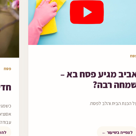
עור וידאו
סח
מאמר ל
פסח
ביב מגיע פסח בא –
מחה רבה?
חדש
ל הכנת הבית והלב לפסח.
כשמגיע
אסוציאצ
עבודה 
לצפייה בשיעור ←
להמ