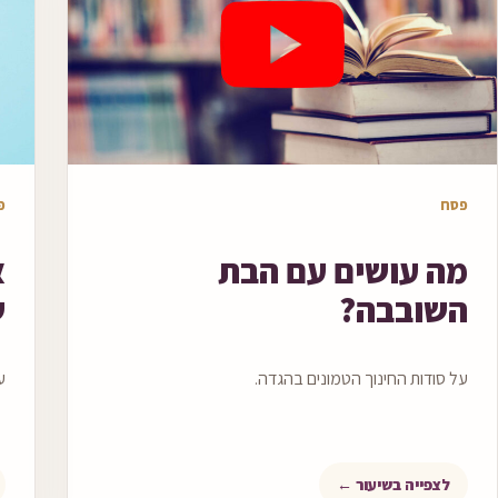
שיעור וידאו
שי
פסח
פ
מה עושים עם הבת
א
השובבה?
ש
על סודות החינוך הטמונים בהגדה.
ע
לצפייה בשיעור ←