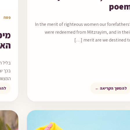
poe
מאמר ל
פסח
“In the merit of righteous women our forefathers
מיכ
were redeemed from Mitzrayim, and in thei
merit are we destined to […
האמ
בליל ה
בכך שא
המצוות
להמשך הקריאה ←
להמ