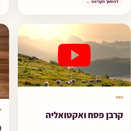
להמשך הקריאה ←
שיעור וידאו
פסח
מא
h
קרבן פסח ואקטואליה
n