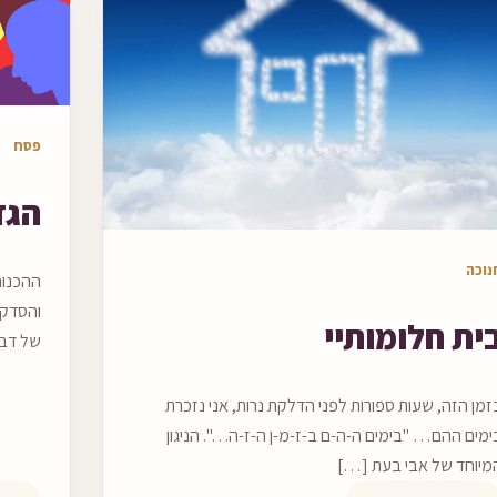
מאמר ל
פסח
הגד
מר לקריאה
נוכה
ההכנות
והסדקי
ית חלומותיי
של דבר
זמן הזה, שעות ספורות לפני הדלקת נרות, אני נזכרת
ימים ההם… "בימים ה-ה-ם ב-ז-מ-ן ה-ז-ה…". הניגון
מיוחד של אבי בעת […]